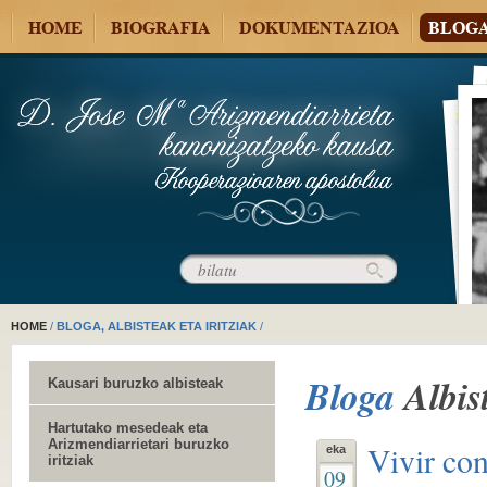
HOME
BIOGRAFIA
DOKUMENTAZIOA
BLOG
HOME
/
BLOGA, ALBISTEAK ETA IRITZIAK
/
Bloga
Albis
Kausari buruzko albisteak
Hartutako mesedeak eta
Arizmendiarrietari buruzko
Vivir co
eka
iritziak
09