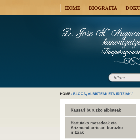
HOME
BIOGRAFIA
DOKU
HOME
/
BLOGA, ALBISTEAK ETA IRITZIAK
/
Kausari buruzko albisteak
Hartutako mesedeak eta
Arizmendiarrietari buruzko
iritziak