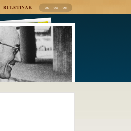
BULETINAK
es
eu
en