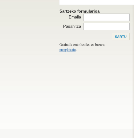
Sartzeko formularioa
Emaila
Pasahitza
Oraindik erabiltzailea ez bazara,
erregistratu
.