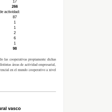
17
266
de actividad:
87
1
1
2
6
1
98
o las cooperativas propiamente dichas
istintas áreas de actividad empresarial,
ferencial en el mundo cooperativo a nivel
ral vasco