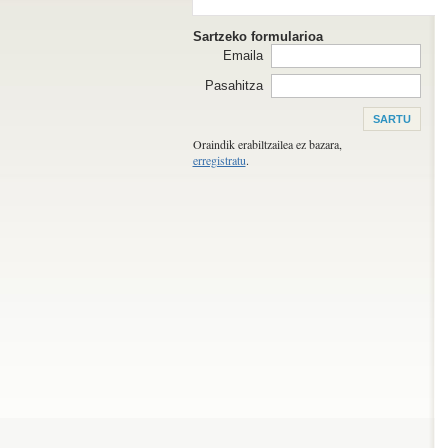
Sartzeko formularioa
Emaila
Pasahitza
Oraindik erabiltzailea ez bazara,
erregistratu
.