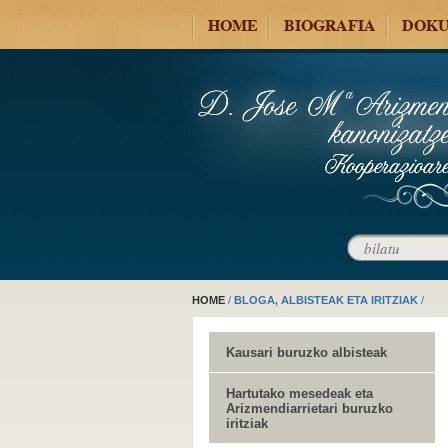
HOME
BIOGRAFIA
DOKU
HOME
/
BLOGA, ALBISTEAK ETA IRITZIAK
/
Kausari buruzko albisteak
Hartutako mesedeak eta
Arizmendiarrietari buruzko
iritziak