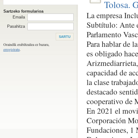
Tolosa. G
Sartzeko formularioa
La empresa Inclu
Emaila
Subtítulo: Ante 
Pasahitza
Parlamento Vas
Para hablar de l
Oraindik erabiltzailea ez bazara,
erregistratu
.
es obligado hacer
Arizmediarrieta,
capacidad de ac
la clase trabaja
destacado sentid
cooperativo de
En 2021 el movi
Corporación Mon
Fundaciones, 1 