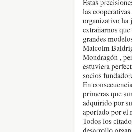
Estas precisiones
las cooperativa
organizativo ha 
extrañarnos que 
grandes modelos
Malcolm Baldri
Mondragón , per
estuviera perfec
socios fundadore
En consecuencia,
primeras que sum
adquirido por su
aportado por el
Todos los citad
desarrollo organ