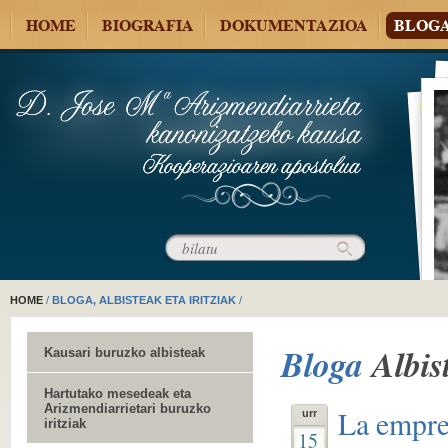
HOME
BIOGRAFIA
DOKUMENTAZIOA
BLOG
HOME
/
BLOGA, ALBISTEAK ETA IRITZIAK
/
Bloga
Albis
Kausari buruzko albisteak
Hartutako mesedeak eta
Arizmendiarrietari buruzko
La empres
urr
iritziak
15