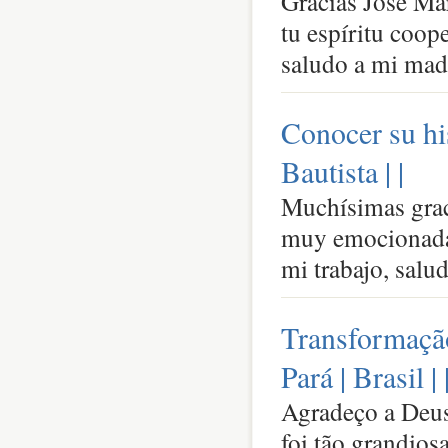
Gracias José Mar
tu espíritu coop
saludo a mi madr
Conocer su hi
Bautista |
|
Muchísimas graci
muy emocionada 
mi trabajo, sal
Transformação 
Pará | Brasil |
Agradeço a Deus 
foi tão grandios