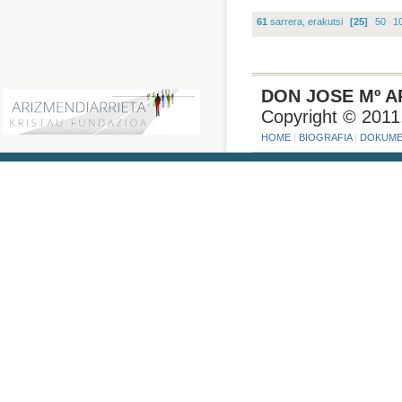
61
sarrera, erakutsi
[25]
50
1
DON JOSE Mº A
Copyright © 2011
HOME
|
BIOGRAFIA
|
DOKUME