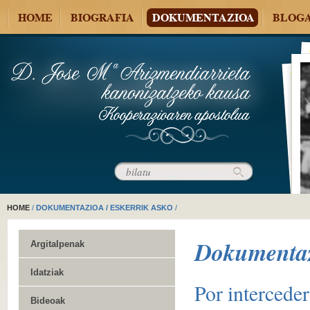
HOME
BIOGRAFIA
DOKUMENTAZIOA
BLOG
HOME
/
DOKUMENTAZIOA / ESKERRIK ASKO
/
Dokumenta
Argitalpenak
Idatziak
Por interceder
Bideoak