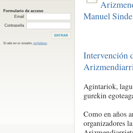
Arizmend
Formulario de acceso
Manuel Sinde
Email
Contraseña
Si aún no es usuario,
regístrese
.
Intervención 
Arizmendiarri
Agintariok, lagu
gurekin egoteaga
Como en años ant
organizadores la
Arizmendiarriet