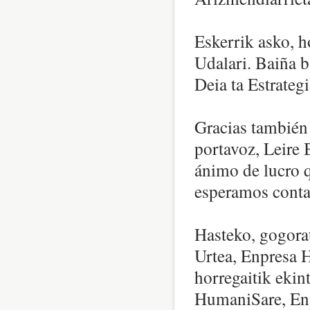
Eskerrik asko, h
Udalari. Baiña b
Deia ta Estrateg
Gracias también 
portavoz, Leire 
ánimo de lucro q
esperamos conta
Hasteko, gogora
Urtea, Enpresa 
horregaitik ekin
HumaniSare, Enp