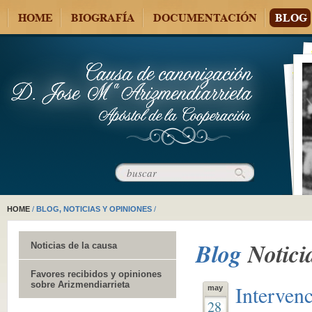
HOME
BIOGRAFÍA
DOCUMENTACIÓN
BLOG
HOME
/
BLOG, NOTICIAS Y OPINIONES
/
Blog
Notici
Noticias de la causa
Favores recibidos y opiniones
sobre Arizmendiarrieta
Interven
may
28