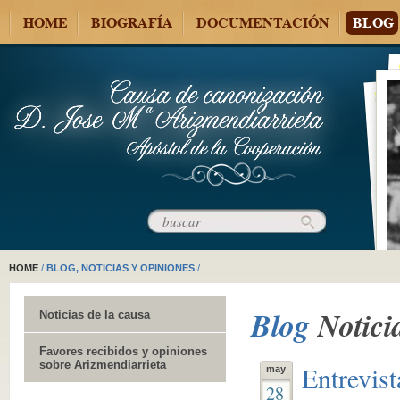
HOME
BIOGRAFÍA
DOCUMENTACIÓN
BLOG
HOME
/
BLOG, NOTICIAS Y OPINIONES
/
Blog
Notici
Noticias de la causa
Favores recibidos y opiniones
sobre Arizmendiarrieta
Entrevist
may
28