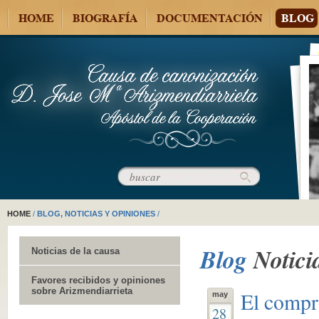
HOME
BIOGRAFÍA
DOCUMENTACIÓN
BLOG
HOME
/
BLOG, NOTICIAS Y OPINIONES
/
Blog
Notici
Noticias de la causa
Favores recibidos y opiniones
sobre Arizmendiarrieta
El compr
may
28