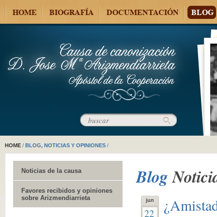
HOME
BIOGRAFÍA
DOCUMENTACIÓN
BLOG
HOME
/
BLOG, NOTICIAS Y OPINIONES
/
Blog
Notici
Noticias de la causa
Favores recibidos y opiniones
sobre Arizmendiarrieta
¿Amistad
jun
22