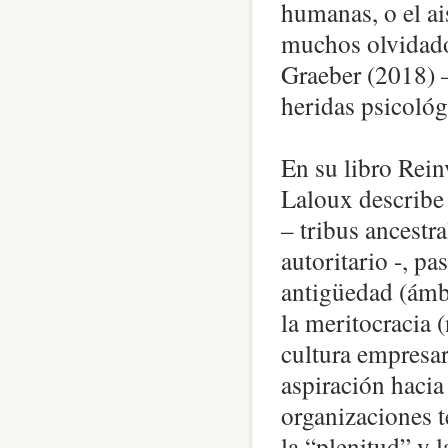
humanas, o el ai
muchos olvidado
Graeber (2018) –
heridas psicológ
En su libro Rein
Laloux describe 
– tribus ancestr
autoritario -, p
antigüedad (ámba
la meritocracia (
cultura empresar
aspiración haci
organizaciones te
la “plenitud” y 