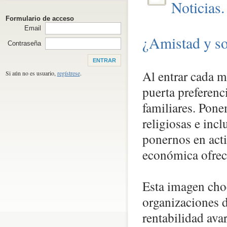
Noticias
Formulario de acceso
Email
¿Amistad y so
Contraseña
Al entrar cada m
Si aún no es usuario,
regístrese
.
puerta preferenc
familiares. Pone
religiosas e inc
ponernos en acti
económica ofrece
Esta imagen choc
organizaciones 
rentabilidad ava