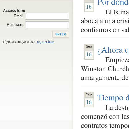
Por dónd
16
El tsunam
Access form
Email
aboca a una cris
Password
confiamos en sali
If you are not yet a user,
register here
.
¿Ahora q
Sep
16
Empiezo c
Winston Churchil
amargamente de l
Tiempo d
Sep
16
La destru
comenzó con las 
contratos tempor