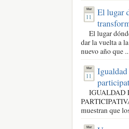
El lugar 
Mar
11
transfor
El lugar dónde 
dar la vuelta a l
nuevo año que ..
Igualdad
Mar
11
participa
IGUALDAD D
PARTICIPATIVA 
muestran que los
Mar