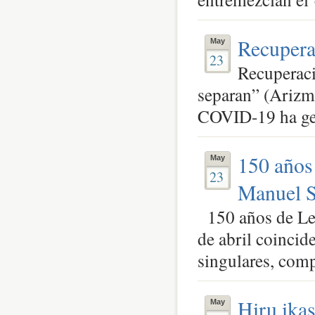
Recuperac
May
23
Recuperaci
separan” (Arizm
COVID-19 ha gen
150 años
May
23
Manuel S
150 años de Le
de abril coincid
singulares, comp
Hiru ika
May