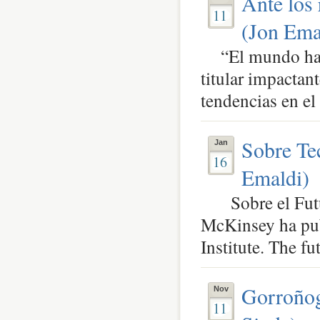
Ante los 
11
(Jon Ema
“El mundo ha en
titular impactan
tendencias en el 
Sobre Te
Jan
16
Emaldi)
Sobre el Futuro
McKinsey ha pub
Institute. The fut
Gorroñogo
Nov
11