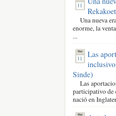
Una nueva
11
Rekakoet
Una nueva era p
enorme, la venta
...
Las apor
Mar
11
inclusivo
Sinde)
Las aportacione
participativo d
nació en Inglaterr
Mar