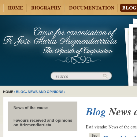
HOME
BIOGRAPHY
DOCUMENTATION
BLOG
HOME
/
BLOG. NEWS AND OPINIONS
/
Blog
News 
News of the cause
Favours received and opinions
on Arizmendiarrieta
Está viendo:
News of the cau
Sep