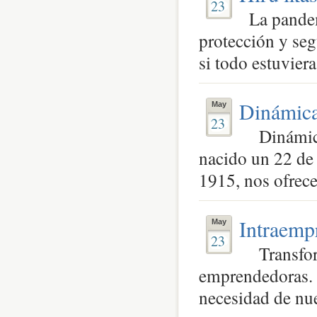
23
La pandemi
protección y se
si todo estuvier
Dinámica
May
23
Dinámicas
nacido un 22 de 
1915, nos ofrece
Intraemp
May
23
Transform
emprendedoras. 
necesidad de nue