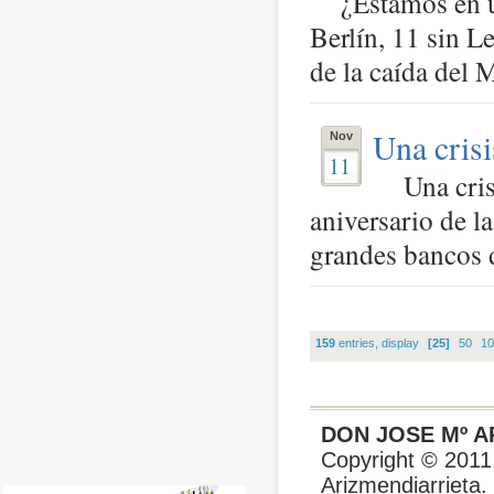
¿Estamos en un
Berlín, 11 sin 
de la caída del M
Una cris
Nov
11
Una crisi
aniversario de l
grandes bancos d
159
entries, display
[25]
50
10
DON JOSE Mº A
Copyright © 2011.
Arizmendiarrieta.