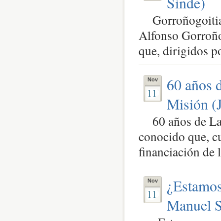
Sinde)
Gorroñogoitia, 
Alfonso Gorroñog
que, dirigidos po
60 años 
Nov
11
Misión (
60 años de Lab
conocido que, c
financiación de l
¿Estamos
Nov
11
Manuel S