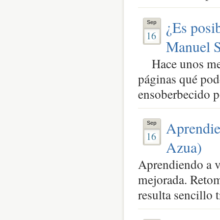
¿Es posib
Sep
16
Manuel S
Hace unos mese
páginas qué pod
ensoberbecido por
Aprendien
Sep
16
Azua)
Aprendiendo a vi
mejorada. Retoma
resulta sencillo t