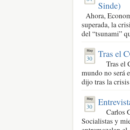
Sinde)
Ahora, Economí
superada, la cri
del “tsunami” qu
Tras el 
May
30
Tras el C
mundo no será e
dijo tras la crisi
Entrevist
May
30
Carlos Ga
Socialistas y m
entremezclan el 