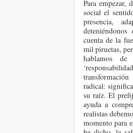
Para empezar, d
social el senti
presencia, ad
deteniéndonos 
cuenta de la fu
mil piruetas, pe
hablamos de 
‘responsabilidad
transformació
radical: signifi
su raíz. El pref
ayuda a compre
realistas debemo
momento para es
he dicho, la sa