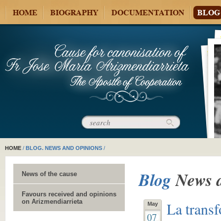
HOME
BIOGRAPHY
DOCUMENTATION
BLOG
HOME
/
BLOG. NEWS AND OPINIONS
/
Blog
News 
News of the cause
Favours received and opinions
on Arizmendiarrieta
La transf
May
07