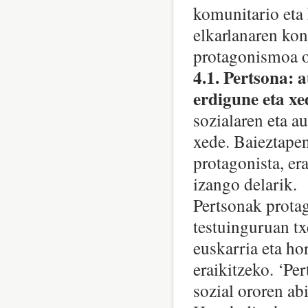
komunitario eta 
elkarlanaren kon
protagonismoa o
4.1. Pertsona:
erdigune eta xe
sozialaren eta a
xede. Baieztapen
protagonista, er
izango delarik.
Pertsonak prota
testuinguruan tx
euskarria eta ho
eraikitzeko. ‘Pe
sozial ororen ab