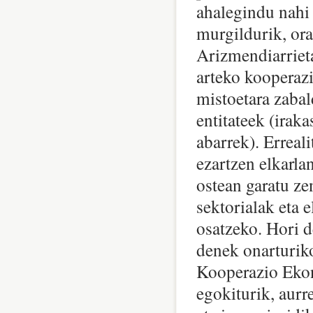
ahalegindu nahi
murgildurik, ora
Arizmendiarriet
arteko kooperaz
mistoetara zabal
entitateek (irak
abarrek). Erreali
ezartzen elkarla
ostean garatu ze
sektorialak eta 
osatzeko. Hori 
denek onarturiko
Kooperazio Eko
egokiturik, aurre