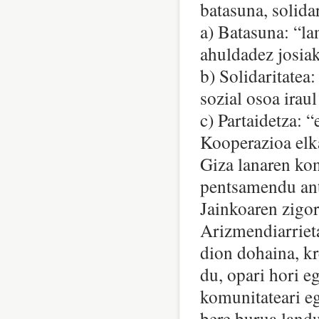
batasuna, solidar
a) Batasuna: “la
ahuldadez josiak
b) Solidaritatea:
sozial osoa irau
c) Partaidetza: 
Kooperazioa elka
Giza lanaren kon
pentsamendu ant
Jainkoaren zigor
Arizmendiarrieta
dion dohaina, kr
du, opari hori eg
komunitateari eg
bere burua landu