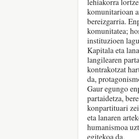
lehiakorra lortze
komunitarioan a
bereizgarria. En
komunitatea; hor
instituzioen lag
Kapitala eta lan
langilearen part
kontrakotzat har
da, protagonism
Gaur egungo enp
partaidetza, ber
konpartituari zei
eta lanaren arte
humanismoa uzta
egitekoa da.