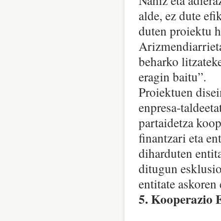
Nahiz eta adier
alde, ez dute efi
duten proiektu h
Arizmendiarrieta
beharko litzatek
eragin baitu”.
Proiektuen disei
enpresa-taldeetat
partaidetza koope
finantzari eta e
diharduten entit
ditugun esklusi
entitate askoren 
5. Kooperazio 