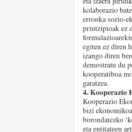
eta izaera jurid
kolaborazio bate
erronka sozio-e
printzipioak ez 
formulazioarekin
egiten ez diren 
izango diren ber
demostratu du po
kooperatiboa mo
garatzea.
4. Kooperazio 
Kooperazio Ekono
bizi ekonomikoa
borondatezko ‘ko
eta entitateen ar