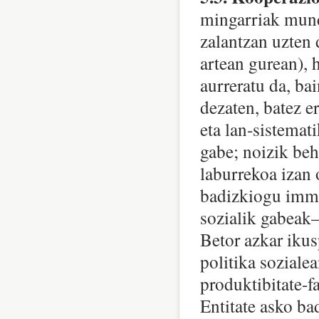
mingarriak mund
zalantzan uzten 
artean gurean), 
aurreratu da, ba
dezaten, batez e
eta lan-sistemati
gabe; noizik beh
laburrekoa izan 
badizkiogu immi
sozialik gabeak–
Betor azkar ikusp
politika soziale
produktibitate-fa
Entitate asko bad