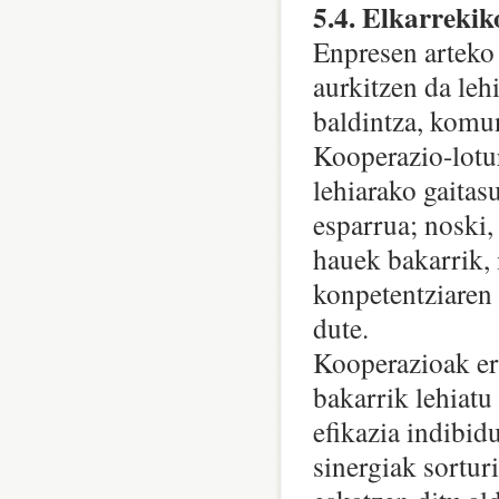
5.4. Elkarrekik
Enpresen arteko
aurkitzen da leh
baldintza, komun
Kooperazio-lotur
lehiarako gaitas
esparrua; noski,
hauek bakarrik, i
konpetentziaren 
dute.
Kooperazioak err
bakarrik lehiatu
efikazia indibid
sinergiak sortur