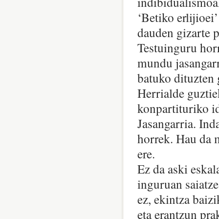
indibidualismoa
‘Betiko erlijioei
dauden gizarte p
Testuinguru horr
mundu jasangarri
batuko dituzten 
Herrialde guztiek
konpartituriko i
Jasangarria. Inda
horrek. Hau da 
ere.
Ez da aski eskal
inguruan saiatze
ez, ekintza baizi
eta erantzun pra