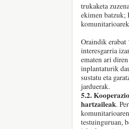
trukaketa zuzena
ekimen batzuk; 
komunitarioareki
Oraindik erabat 
interesgarria iz
ematen ari diren
inplantaturik da
sustatu eta gara
jarduerak.
5.2. Kooperazio
hartzaileak
. Pe
komunitarioaren 
testuinguruan, 