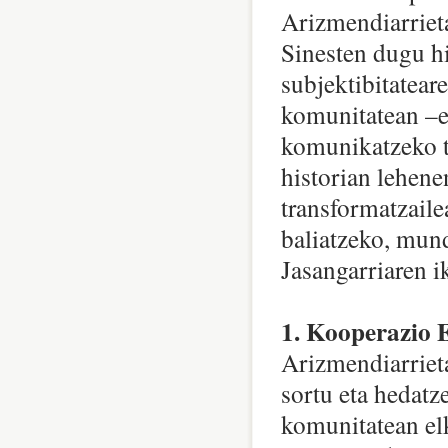
Arizmendiarriet
Sinesten dugu hi
subjektibitatear
komunitatean –e
komunikatzeko tr
historian lehene
transformatzaile
baliatzeko, mund
Jasangarriaren i
1. Kooperazio
Arizmendiarriet
sortu eta hedatz
komunitatean elk