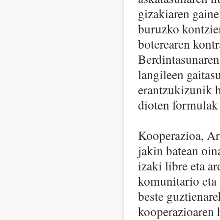
gizakiaren gaine
buruzko kontzien
boterearen kontr
Berdintasunaren
langileen gaitas
erantzukizunik 
dioten formulak 
Kooperazioa, Ar
jakin batean oin
izaki libre eta a
komunitario eta 
beste guztienare
kooperazioaren h