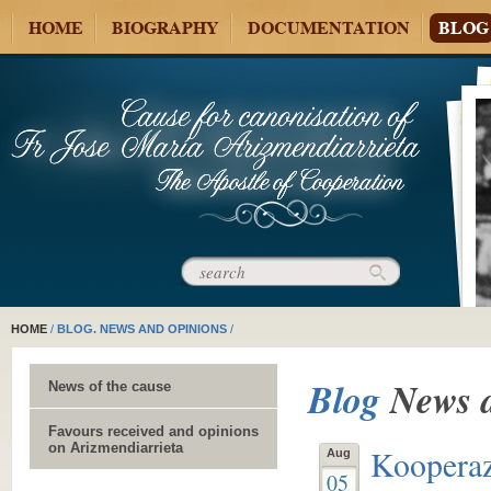
HOME
BIOGRAPHY
DOCUMENTATION
BLOG
HOME
/
BLOG. NEWS AND OPINIONS
/
Blog
News 
News of the cause
Favours received and opinions
on Arizmendiarrieta
Kooperaz
Aug
05