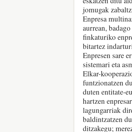
eskatzen ditu al
jomugak zabaltz
Enpresa multinaz
aurrean, badago 
finkaturiko enp
bitartez indartu
Enpresen sare er
sistemari eta as
Elkar-kooperazio
funtzionatzen du
duten entitate-e
hartzen enpresar
lagungarriak dir
baldintzatzen du
ditzakegu; merez