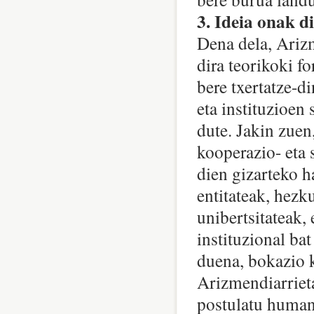
3. Ideia onak d
Dena dela, Ariz
dira teorikoki f
bere txertatze-d
eta instituzioen 
dute. Jakin zuen
kooperazio- eta 
dien gizarteko ha
entitateak, hezk
unibertsitateak, 
instituzional ba
duena, bokazio k
Arizmendiarrie
postulatu human