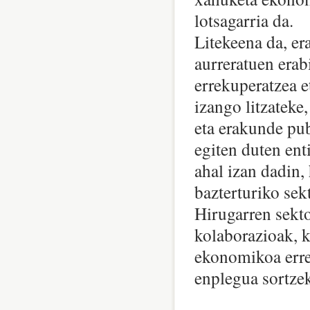
lotsagarria da.
Litekeena da, er
aurreratuen erab
errekuperatzea e
izango litzateke,
eta erakunde pub
egiten duten ent
ahal izan dadin, 
bazterturiko sek
Hirugarren sekto
kolaborazioak, k
ekonomikoa erre
enplegua sortze