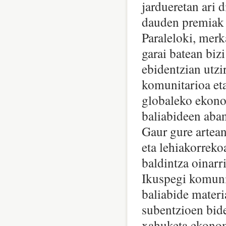
jardueretan ari d
dauden premiak 
Paraleloki, merk
garai batean biz
ebidentzian utzi
komunitarioa eta
globaleko ekono
baliabideen aban
Gaur gure artean
eta lehiakorreko
baldintza oinarr
Ikuspegi komunit
baliabide materia
subentzioen bid
xahuketa ekonom