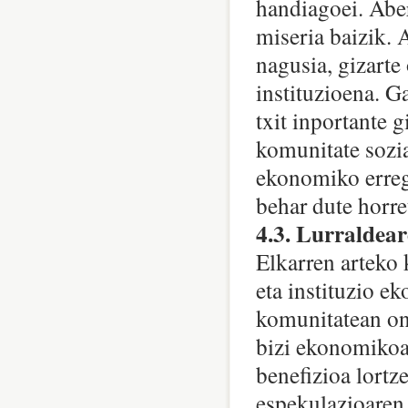
handiagoei. Aber
miseria baizik. 
nagusia, gizarte
instituzioena. G
txit inportante g
komunitate sozia
ekonomiko erreg
behar dute horre
4.3. Lurraldea
Elkarren arteko
eta instituzio e
komunitatean ond
bizi ekonomikoak
benefizioa lortz
espekulazioaren