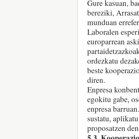
Gure kasuan, ba
bereziki, Arras
munduan errefer
Laboralen esperi
europarrean ask
partaidetzazkoak
ordezkatu dezak
beste kooperazi
diren.
Enpresa konbentz
egokitu gabe, os
enpresa barruan.
sustatu, aplikat
proposatzen den
5.3. Kooperazio