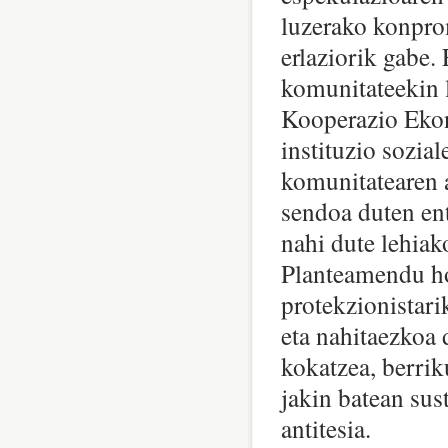
luzerako konprom
erlaziorik gabe. 
komunitateekin l
Kooperazio Ekon
instituzio sozial
komunitatearen 
sendoa duten enti
nahi dute lehiak
Planteamendu ho
protekzionistar
eta nahitaezkoa 
kokatzea, berrik
jakin batean sus
antitesia.