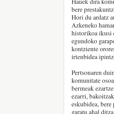
Hauek dira komu
bere prestakuntz
Hori du ardatz a
Azkeneko hamark
historikoa ikusi
egundoko garape
kontziente orore
irtenbidea ipintz
Pertsonaren duin
komunitate osoak
bermeak ezartzen
ezarri, bakoitza
eskubidea, bere 
garatu ahal ditz