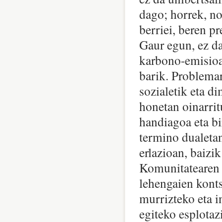
dago; horrek, no
berriei, beren p
Gaur egun, ez da
karbono-emisioak
barik. Problemar
sozialetik eta d
honetan oinarri
handiagoa eta b
termino dualetan
erlazioan, baizi
Komunitatearen e
lehengaien kont
murrizteko eta i
egiteko esplotaz