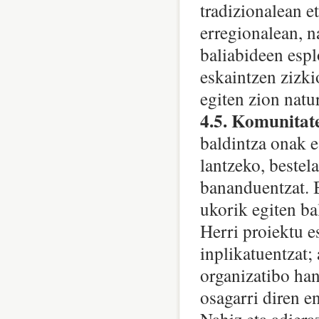
tradizionalean e
erregionalean, n
baliabideen espl
eskaintzen zizki
egiten zion natu
4.5. Komunitate
baldintza onak e
lantzeko, bestela
bananduentzat. B
ukorik egiten ba
Herri proiektu e
inplikatuentzat;
organizatibo hand
osagarri diren en