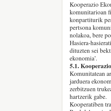
Kooperazio Eko
komunitarioan fi
konpartiturik pe
pertsona komuni
nolakoa, bere po
Hasiera-hasierat
dituzten sei bek
ekonomia’.
5.1. Kooperazi
Komunitatean ar
jarduera ekonom
zerbitzuen truke
hartzerik gabe.
Kooperatiben tra