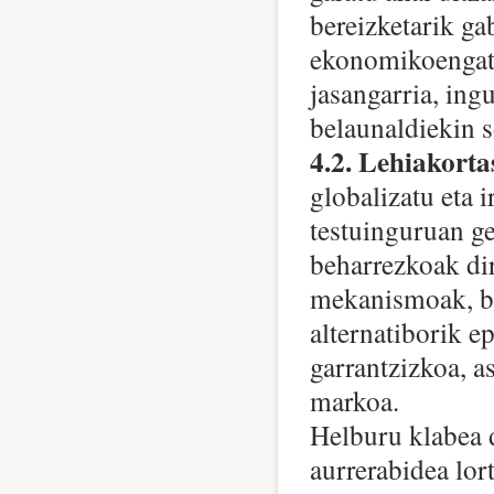
bereizketarik gab
ekonomikoengati
jasangarria, in
belaunaldiekin s
4.2. Lehiakort
globalizatu eta
testuinguruan ge
beharrezkoak dir
mekanismoak, ba
alternatiborik e
garrantzizkoa, a
markoa.
Helburu klabea d
aurrerabidea lor