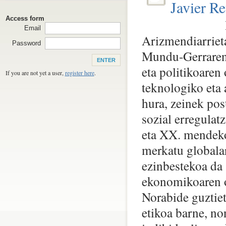
Javier Re
Access form
Email
Arizmendiarrieta
Password
Mundu-Gerraren 
eta politikoaren 
If you are not yet a user,
register here
.
teknologiko eta 
hura, zeinek pos
sozial erregulat
eta XX. mendeko 
merkatu globalar
ezinbestekoa da 
ekonomikoaren oi
Norabide guztiet
etikoa barne, no