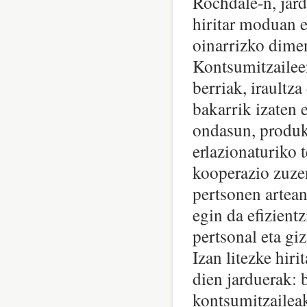
Rochdale-n, jar
hiritar moduan e
oinarrizko dimen
Kontsumitzaileen
berriak, iraultza
bakarrik izaten 
ondasun, produkt
erlazionaturiko
kooperazio zuzen
pertsonen artean
egin da efizientz
pertsonal eta gi
Izan litezke hir
dien jarduerak: 
kontsumitzaileak