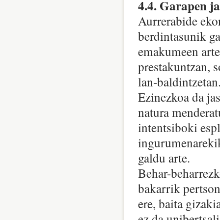
4.4. Garapen ja
Aurrerabide eko
berdintasunik g
emakumeen arteko
prestakuntzan, s
lan-baldintzetan
Ezinezkoa da jas
natura menderatu
intentsiboki esp
ingurumenarekik
galdu arte.
Behar-beharrezk
bakarrik pertsone
ere, baita gizak
ez da unibertsal