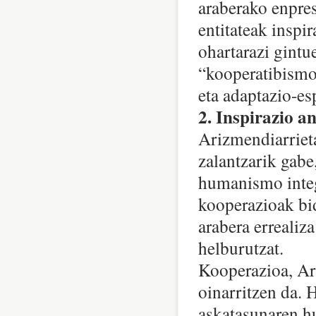
araberako enpres
entitateak inspi
ohartarazi gintu
“kooperatibismo
eta adaptazio-es
2. Inspirazio a
Arizmendiarriet
zalantzarik gabe
humanismo integr
kooperazioak bi
arabera errealiz
helburutzat.
Kooperazioa, Ar
oinarritzen da. 
askatasunaren h