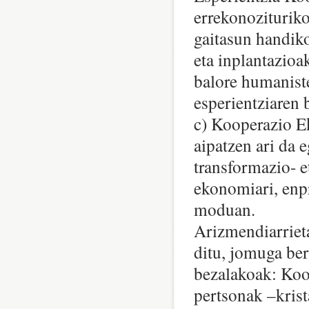
errekonozituriko
gaitasun handik
eta inplantazioa
balore humaniste
esperientziaren
c) Kooperazio E
aipatzen ari da
transformazio- e
ekonomiari, enpr
moduan.
Arizmendiarrieta
ditu, jomuga ber
bezalakoak: Koo
pertsonak –krist