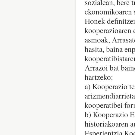
sozialean, bere 
ekonomikoaren s
Honek definitz
kooperazioaren 
asmoak, Arrasat
hasita, baina en
kooperatibistare
Arrazoi bat bai
hartzeko:
a) Kooperazio t
arizmendiarrieta
kooperatibei for
b) Kooperazio Ek
historiakoaren a
Esperientzia Koo