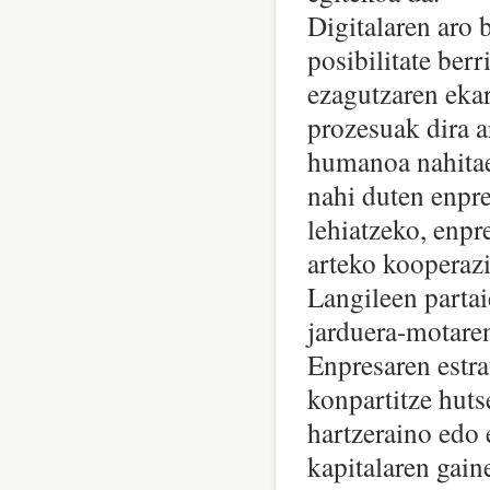
Digitalaren aro 
posibilitate ber
ezagutzaren ekar
prozesuak dira a
humanoa nahitae
nahi duten enpr
lehiatzeko, enpr
arteko kooperazi
Langileen partai
jarduera-motaren
Enpresaren estra
konpartitze hutse
hartzeraino edo 
kapitalaren gaine