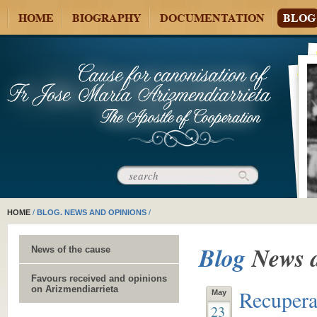
HOME
BIOGRAPHY
DOCUMENTATION
BLOG
HOME
/
BLOG. NEWS AND OPINIONS
/
Blog
News 
News of the cause
Favours received and opinions
on Arizmendiarrieta
Recuperac
May
23