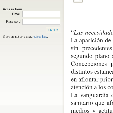
Access form
Email
Password
“
Las necesidade
If you are not yet a user,
register here
.
La aparición d
sin precedente
segundo plano s
Concepciones pol
distintos estame
en afrontar prio
atención a los c
La vanguardia d
sanitario que af
medios y actitu