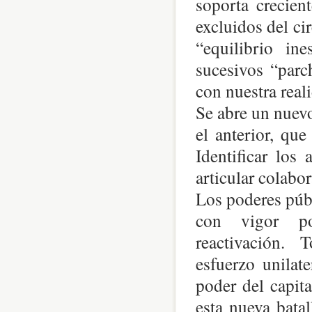
soporta crecien
excluidos del c
“equilibrio in
sucesivos “parc
con nuestra real
Se abre un nuevo
el anterior, qu
Identificar los 
articular colabo
Los poderes públ
con vigor pon
reactivación. T
esfuerzo unilat
poder del capit
esta nueva bata