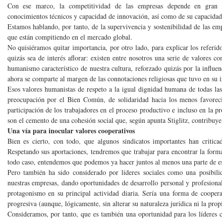
Con ese marco, la competitividad de las empresas depende en gran 
conocimientos técnicos y capacidad de innovación, así como de su capacidad
Estamos hablando, por tanto, de la supervivencia y sostenibilidad de las em
que están compitiendo en el mercado global.
No quisiéramos quitar importancia, por otro lado, para explicar los referid
quizás sea de interés aflorar: existen entre nosotros una serie de valores 
humanismo característico de nuestra cultura, reforzado quizás por la influenc
ahora se comparte al margen de las connotaciones religiosas que tuvo en su i
Esos valores humanistas de respeto a la igual dignidad humana de todas la
preocupación por el Bien Común, de solidaridad hacia los menos favoreci
participación de los trabajadores en el proceso productivo e incluso en la
son el cemento de una cohesión social que, según apunta Stiglitz, contribuye
Una vía para inocular valores cooperativ
Bien es cierto, con todo, que algunos sindicatos importantes han critica
Respetando sus aportaciones, tendremos que trabajar para encontrar la forma
todo caso, entendemos que podemos ya hacer juntos al menos una parte de e
Pero también ha sido considerado por líderes sociales como una posibil
nuestras empresas, dando oportunidades de desarrollo personal y profesiona
protagonismo en su principal actividad diaria. Sería una forma de coopera
progresiva (aunque, lógicamente, sin alterar su naturaleza jurídica ni la pro
Consideramos, por tanto, que es también una oportunidad para los líderes 