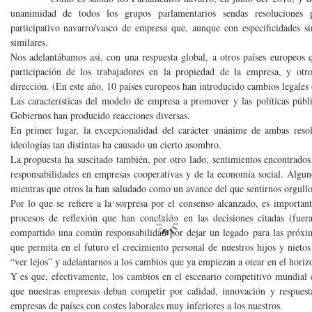
unanimidad de todos los grupos parlamentarios sendas resoluciones
participativo navarro/vasco de empresa que, aunque con especificidades sing
similares.
Nos adelantábamos así, con una respuesta global, a otros países europeos 
participación de los trabajadores en la propiedad de la empresa, y ot
dirección. (En este año, 10 países europeos han introducido cambios legales
Las características del modelo de empresa a promover y las políticas públic
Gobiernos han producido reacciones diversas.
En primer lugar, la excepcionalidad del carácter unánime de ambas reso
ideologías tan distintas ha causado un cierto asombro.
La propuesta ha suscitado también, por otro lado, sentimientos encontrados 
responsabilidades en empresas cooperativas y de la economía social. Alg
mientras que otros la han saludado como un avance del que sentirnos orgullo
Por lo que se refiere a la sorpresa por el consenso alcanzado, es important
procesos de reflexión que han concluido en las decisiones citadas (fue
compartido una común responsabilidad por dejar un legado para las próxima
que permita en el futuro el crecimiento personal de nuestros hijos y nieto
“ver lejos” y adelantarnos a los cambios que ya empiezan a otear en el hori
Y es que, efectivamente, los cambios en el escenario competitivo mundial e
que nuestras empresas deban competir por calidad, innovación y respuesta
empresas de países con costes laborales muy inferiores a los nuestros.