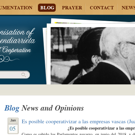
UMENTATION
BLOG
PRAYER
CONTACT
NEW
Blog
News and Opinions
Es posible cooperativizar a las empresas vascas (J
Jan
05
¿Es posible cooperativizar a las empr
Como es sabido los Parlamentos navarro, en junio del 2018, y d