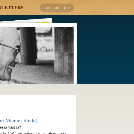
SLETTERS
es
eu
en
uan Manuel Sinde)
esas vascas?
e la CAV, en setiembre, aprobaron por