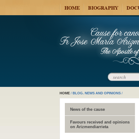
HOME
BIOGRAPHY
DOC
HOME
/
BLOG. NEWS AND OPINIONS
/
News of the cause
Favours received and opinions
on Arizmendiarrieta