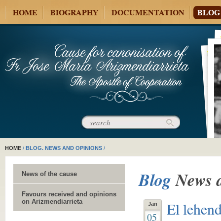
HOME
BIOGRAPHY
DOCUMENTATION
BLOG
HOME
/
BLOG. NEWS AND OPINIONS
/
Blog
News 
News of the cause
Favours received and opinions
on Arizmendiarrieta
El lehend
Jan
05