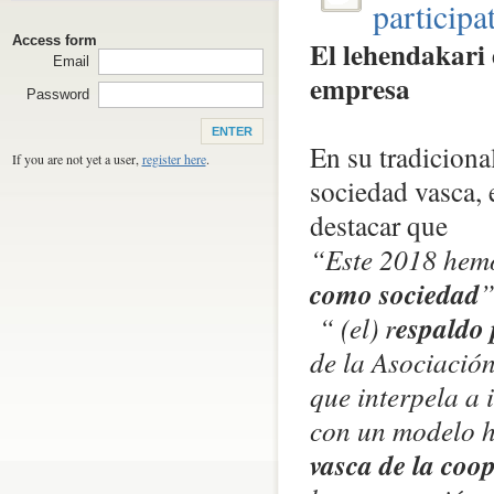
participa
Access form
El lehendakari 
Email
empresa
Password
En su tradiciona
If you are not yet a user,
register here
.
sociedad vasca, 
destacar que
“Este 2018 hem
como sociedad
“ (el) r
espaldo
de la Asociació
que interpela a 
con un modelo 
vasca de la coo