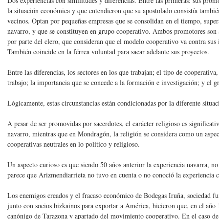
Dos experiencias con similitudes y diferencias. Entre las primeras: sus promo
la situación económica y que entendieron que su apostolado consistía también
vecinos. Optan por pequeñas empresas que se consolidan en el tiempo, supera
navarro, y que se constituyen en grupo cooperativo. Ambos promotores son a
por parte del clero, que consideran que el modelo cooperativo va contra sus i
También coincide en la férrea voluntad para sacar adelante sus proyectos.
Entre las diferencias, los sectores en los que trabajan; el tipo de cooperativa
trabajo; la importancia que se concede a la formación e investigación; y el g
Lógicamente, estas circunstancias están condicionadas por la diferente situa
A pesar de ser promovidas por sacerdotes, el carácter religioso es significat
navarro, mientras que en Mondragón, la religión se considera como un aspec
cooperativas neutrales en lo político y religioso.
Un aspecto curioso es que siendo 50 años anterior la experiencia navarra, n
parece que Arizmendiarrieta no tuvo en cuenta o no conoció la experiencia c
Los enemigos creados y el fracaso económico de Bodegas Iruña, sociedad fu
junto con socios bizkainos para exportar a América, hicieron que, en el añ
canónigo de Tarazona y apartado del movimiento cooperativo. En el caso de A