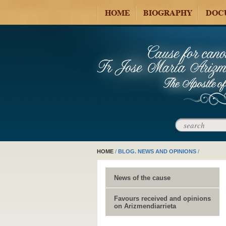
HOME
BIOGRAPHY
DOC
HOME
/
BLOG. NEWS AND OPINIONS
/
News of the cause
Favours received and opinions
on Arizmendiarrieta