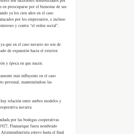
tores son sacerdotes sensibilizados por
 en preocuparse por el bienestar de sus
ndo ya los cien años en el caso
tacados por los empresarios, e incluso
ntereses y contra “el orden social”.
, ya que en el caso navarro no son de
rado de expansión hacia el exterior.
ción y época en que nacen.
ivamente más influyente en el caso
to personal, manteniéndose las
o hay relación entre ambos modelos y
ooperativa navarra.
ndada por las bodegas cooperativas
o 1927, Flamarique fuera nombrado
rizmendiarrieta estuvo hasta el final