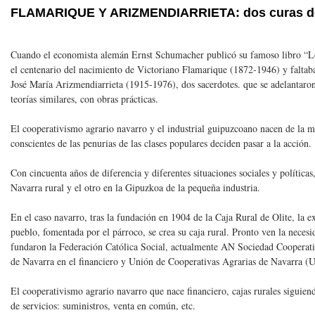
FLAMARIQUE Y ARIZMENDIARRIETA: dos curas d
Cuando el economista alemán Ernst Schumacher publicó su famoso libro “L
el centenario del nacimiento de Victoriano Flamarique (1872-1946) y faltaban
José María Arizmendiarrieta (1915-1976), dos sacerdotes. que se adelantaron 
teorías similares, con obras prácticas.
El cooperativismo agrario navarro y el industrial guipuzcoano nacen de la 
conscientes de las penurias de las clases populares deciden pasar a la acción.
Con cincuenta años de diferencia y diferentes situaciones sociales y política
Navarra rural y el otro en la Gipuzkoa de la pequeña industria.
En el caso navarro, tras la fundación en 1904 de la Caja Rural de Olite, la 
pueblo, fomentada por el párroco, se crea su caja rural. Pronto ven la necesi
fundaron la Federación Católica Social, actualmente AN Sociedad Cooperati
de Navarra en el financiero y Unión de Cooperativas Agrarias de Navarra (U
El cooperativismo agrario navarro que nace financiero, cajas rurales siguien
de servicios: suministros, venta en común, etc.