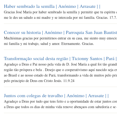
Haber sembrado la semilla | Anónimo | Arrasate |
|
Gracias José María por haber sembrado la semilla y permitir que tu espíritu
me le des un saludo a mi madre y se interceda por mi familia. Gracias. 17.7
Conocer su historia | Anónimo | Parroquia San Juan Bautist
Muchísimas gracias por permitirnos entrar en su casa, me siento muy emocio
mi familia y mi trabajo, salud y amor. Eternamente. Gracias.
Transformação social desta região | Ticionny Santos | Pará |
Agradeço a Deus e Pai nosso pela vida de D. José María a qual foi tão grandi
região tão próspera e bela . Desejo que o cooperativismo aquí nascido seja
ao Brasil e ao nosso estado de Pará, transformando a vida de muitos pelo pr
pelo principio de Deus em Cristo Jesús. 11.9.24
Juntos com colegas de travalho | Anónimo | Arrasate |
|
Agradeço a Deus por tudo que tens feito e a oportunidade de estar juntos com
a Deus que todos os dias de minha vida renove abençaos com sabedoria e se 