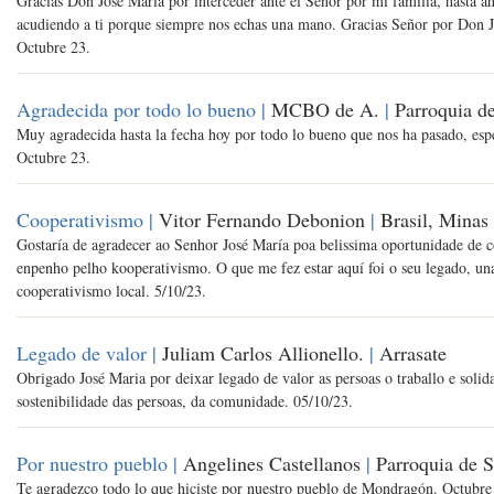
Gracias Don José María por interceder ante el Señor por mi familia, hasta ah
acudiendo a ti porque siempre nos echas una mano. Gracias Señor por Don 
Octubre 23.
Agradecida por todo lo bueno |
MCBO de A.
|
Parroquia de
Muy agradecida hasta la fecha hoy por todo lo bueno que nos ha pasado, esp
Octubre 23.
Cooperativismo |
Vitor Fernando Debonion
|
Brasil, Minas
Gostaría de agradecer ao Senhor José María poa belissima oportunidade de 
enpenho pelho kooperativismo. O que me fez estar aquí foi o seu legado, una
cooperativismo local. 5/10/23.
Legado de valor |
Juliam Carlos Allionello.
|
Arrasate
Obrigado José Maria por deixar legado de valor as persoas o traballo e solida
sostenibilidade das persoas, da comunidade. 05/10/23.
Por nuestro pueblo |
Angelines Castellanos
|
Parroquia de S
Te agradezco todo lo que hiciste por nuestro pueblo de Mondragón. Octubre