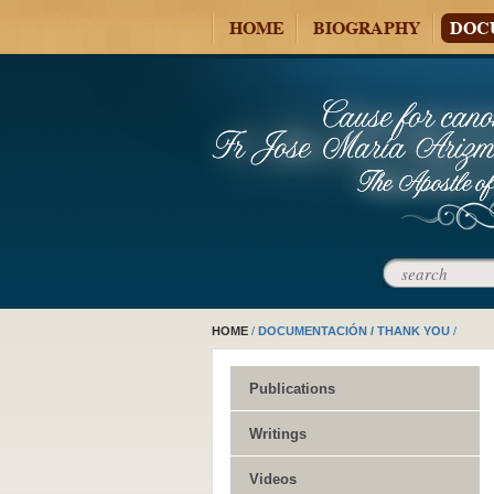
HOME
BIOGRAPHY
DOC
HOME
/
DOCUMENTACIÓN / THANK YOU
/
Publications
Writings
Videos