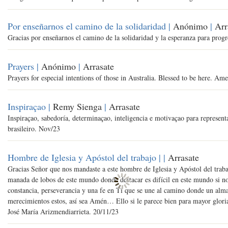
Por enseñarnos el camino de la solidaridad |
Anónimo
|
Arr
Gracias por enseñarnos el camino de la solidaridad y la esperanza para prog
Prayers |
Anónimo
|
Arrasate
Prayers for especial intentions of those in Australia. Blessed to be here. Am
Inspiraçao |
Remy Sienga
|
Arrasate
Inspiraçao, sabedoría, determinaçao, inteligencia e motivaçao para represent
brasileiro. Nov/23
Hombre de Iglesia y Apóstol del trabajo |
|
Arrasate
Gracias Señor que nos mandaste a este hombre de Iglesia y Apóstol del traba
manada de lobos de este mundo donde destacar es difícil en este mundo si no
constancia, perseverancia y una fe en Ti que se une al camino donde un alma
merecimientos estos, así sea Amén… Ello si le parece bien para mayor gloria
José María Arizmendiarrieta. 20/11/23