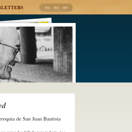
SLETTERS
es
eu
en
ed
rroquia de San Juan Bautista