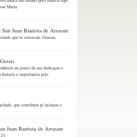
ora nunca has fallado pero todavía sigo
José María.
 San Juan Bautista de Arrasate
erando que te conozcan. Gracias.
 Gerais
conhecer un pouco da sua dedicaçao e
 historia e importancia pelo
ridade, que contribuiu p/ inclusao e
an Juan Bautista de Arrasate
 23.