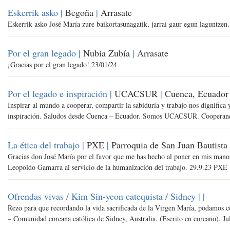
Eskerrik asko |
Begoña
|
Arrasate
Eskerrik asko José María zure baikortasunagatik, jarrai gaur egun laguntzen
Por el gran legado |
Nubia Zubía
|
Arrasate
¡Gracias por el gran legado! 23/01/24
Por el legado e inspiración |
UCACSUR
|
Cuenca, Ecuador
Inspirar al mundo a cooperar, compartir la sabiduría y trabajo nos dignifica
inspiración. Saludos desde Cuenca – Ecuador. Somos UCACSUR. Cooperan
La ética del trabajo |
PXE
|
Parroquia de San Juan Bautista
Gracias don José María por el favor que me has hecho al poner en mis manos 
Leopoldo Gamarra al servicio de la humanización del trabajo. 29.9.23 PXE
Ofrendas vivas / Kim Sin-yeon catequista / Sidney |
|
Rezo para que recordando la vida sacrificada de la Virgen María, podamos co
– Comunidad coreana católica de Sidney, Australia. (Escrito en coreano). Ju